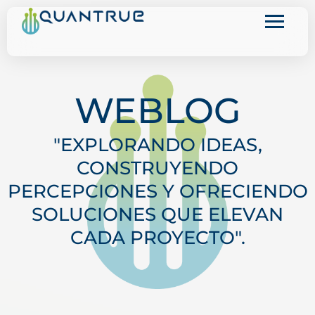
Ir
al
contenido
WEBLOG
"EXPLORANDO IDEAS,
CONSTRUYENDO
PERCEPCIONES Y OFRECIENDO
SOLUCIONES QUE ELEVAN
CADA PROYECTO".